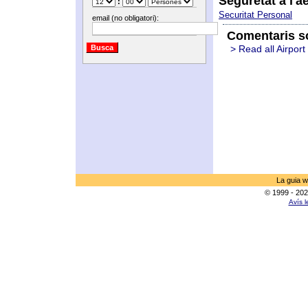
Seguretat a l'a
:
Securitat Personal
email (no obligatori):
Comentaris so
> Read all Airport
La guia w
© 1999 - 202
Avís l