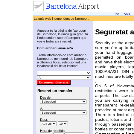
Inici
Vols
La guia web independent de l'aeroport
Seguretat a
Aquesta és la pàgina de l'aeroport
de Barcelona, la única guia gratuïta
i independent sobre l'aeroport que
vosté trobarà a internet.
Security at the airp
sure you´re up to dat
Com arribar i anar-se'n
your hand luggage 
Troba informació de com arribar a
permitted on boar
l'aeroport o com sortir de l'aeroport
and have their elect
a diferents llocs, seleccionant una
localització del llistat inferior:
music players, la
1000ASA/31 DIN s
machines are totally
.
On 6 of Novembe
restrictions were 
Reservi un transfer
airports. The law sta
Des de:
you are carrying i
transparent re-sea
A:
provided at most airp
There is a limit of 
pastes, lotions and l
Data:
through passenger s
bottles or containers
Hora de recollida: