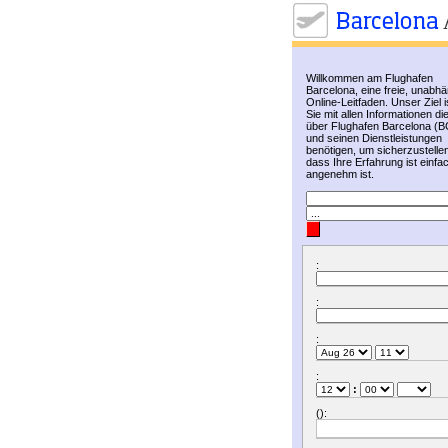
Willkommen am Flughafen
Barcelona, eine freie, unabh
Online-Leitfaden. Unser Ziel i
Sie mit allen Informationen di
über Flughafen Barcelona (
und seinen Dienstleistungen
benötigen, um sicherzustelle
dass Ihre Erfahrung ist einfa
angenehm ist.
:
:
:
:
:
():