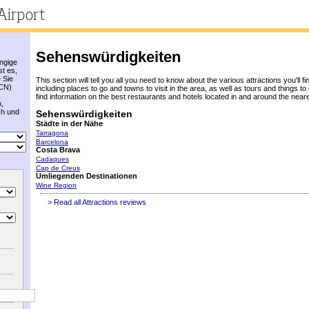
Sehenswürdigkeiten
ängige
st es,
e Sie
This section will tell you all you need to know about the various attractions you'll fin
BCN)
including places to go and towns to visit in the area, as well as tours and things to 
find information on the best restaurants and hotels located in and around the near
n,
ch und
Sehenswürdigkeiten
Städte in der Nähe
Tarragona
Barcelona
Costa Brava
Cadaques
Cap de Creus
Umliegenden Destinationen
Wine Region
> Read all Attractions reviews