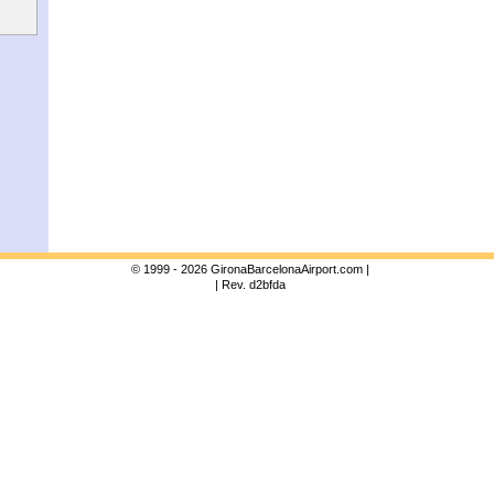
© 1999 - 2026 GironaBarcelonaAirport.com |
| Rev. d2bfda