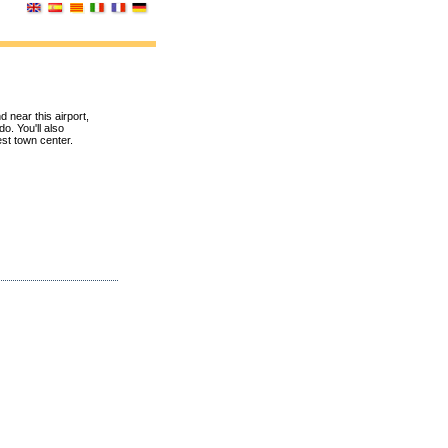
d near this airport,
do. You'll also
est town center.