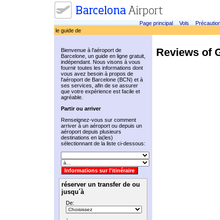
Page principal
Vols
Précautio
le guide de
Reviews of 
Bienvenue à l'aéroport de
Barcelone, un guide en ligne gratuit,
indépendant. Nous visons à vous
fournir toutes les informations dont
vous avez besoin à propos de
l'aéroport de Barcelone (BCN) et à
ses services, afin de se assurer
que votre expérience est facile et
agréable.
Partir ou arriver
Renseignez-vous sur comment
arriver à un aéroport ou depuis un
aéroport depuis plusieurs
destinations en la(les)
sélectionnant de la liste ci-dessous:
réserver un transfer de ou
jusqu´à
De: