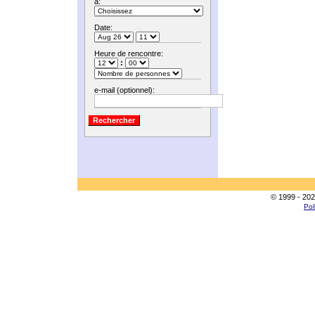
à:
Date:
Heure de rencontre:
:
e-mail (optionnel):
© 1999 - 202
Pol