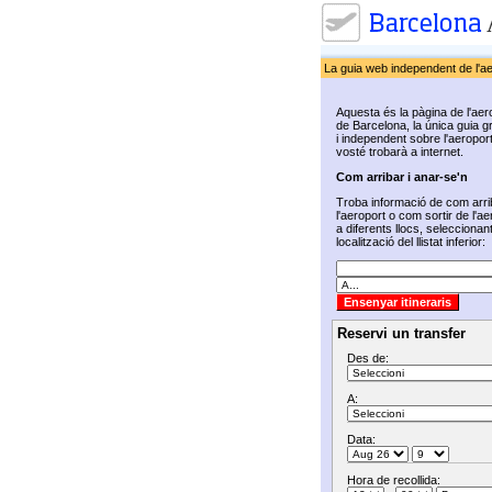
La guia web independent de l'a
Aquesta és la pàgina de l'aer
de Barcelona, la única guia gr
i independent sobre l'aeropor
vosté trobarà a internet.
Com arribar i anar-se'n
Troba informació de com arri
l'aeroport o com sortir de l'ae
a diferents llocs, seleccionan
localització del llistat inferior:
Reservi un transfer
Des de:
A:
Data:
Hora de recollida: