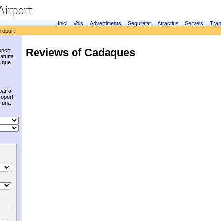
Inici
Vols
Advertiments
Seguretat
Atractius
Serveis
Tran
eroport
Reviews of Cadaques
oport
atuïta
t que
bar a
roport
t una