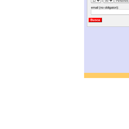
:
email (no obligatori):