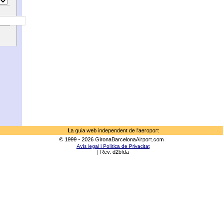
La guia web independent de l'aeroport
© 1999 - 2026 GironaBarcelonaAirport.com |
Avís legal i Política de Privacitat
| Rev. d2bfda