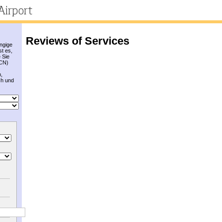
Reviews of Services
ängige
st es,
e Sie
BCN)
n,
ch und