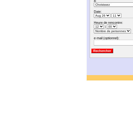
à:
Date:
Heure de rencontre:
:
e-mail (optionnel):