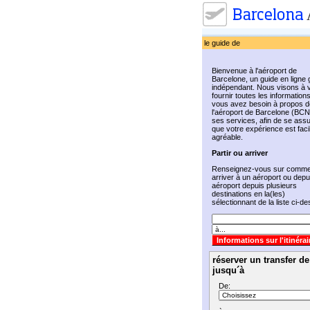
le guide de
Bienvenue à l'aéroport de
Barcelone, un guide en ligne g
indépendant. Nous visons à 
fournir toutes les information
vous avez besoin à propos d
l'aéroport de Barcelone (BCN
ses services, afin de se ass
que votre expérience est faci
agréable.
Partir ou arriver
Renseignez-vous sur comme
arriver à un aéroport ou depu
aéroport depuis plusieurs
destinations en la(les)
sélectionnant de la liste ci-d
réserver un transfer d
jusqu´à
De: