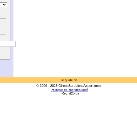
le guide de
© 1999 - 2026 GironaBarcelonaAirport.com |
Politique de confidentialité
| Rev. d2bfda