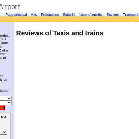
Page principal
Vols
Précautions
Sécurité
Lieux d´intérêts
Sevices
Transport
Reviews of Taxis and trains
ratuit,
vous
s dont
e
) et à
urer
le et
nt
is un
essous:
e ou