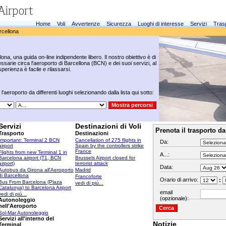
Home
Voli
Avvertenze
Sicurezza
Luoghi di interesse
Servizi
Tras
rcellona
ona, una guida on-line indipendente libero. Il nostro obiettivo è di
essarie circa l'aeroporto di Barcellona (BCN) e dei suoi servizi, al
sperienza è facile e rilassarsi.
'aeroporto da differenti luoghi selezionando dalla lista qui sotto:
Servizi
Destinazioni di Voli
Prenota il trasporto da
Trasporto
Destinazioni
Important: Terminal 2 BCN
Cancellation of 275 flights in
Da:
airport
Spain by the controllers strike
France
Flights from new Terminal 1 in
A...:
Barcelona airport (T1, BCN
Brussels Airport closed for
airport)
terrorist attack
Data:
Autobus da Girona all'Aeroporto
Madrid
di Barcellona
Francoforte
Orario di arrivo:
:
Bus From Barcelona (Plaza
vedi di piú...
Catalunya) to Barcelona Airport
email
vedi di piú...
(opzionale):
Autonoleggio
nell'Aeroporto
Sol-Mar Autonoleggio
Servizi all'interno del
Notizie
Terminal