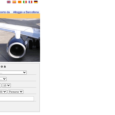
porto da
Alloggio a Barcellona
 o a