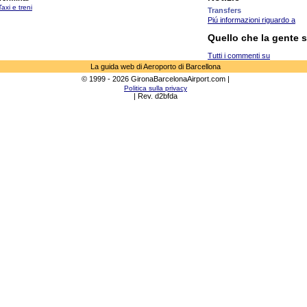
Taxi e treni
Transfers
Piú informazioni riguardo a
Quello che la gente 
Tutti i commenti su
La guida web di Aeroporto di Barcellona
© 1999 - 2026 GironaBarcelonaAirport.com |
Politica sulla privacy
| Rev. d2bfda