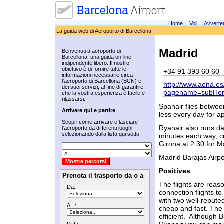
Home
Voli
Avverte
La guida web di Aeroporto di Barcellona
Madrid
Benvenuti a aeroporto di
Barcellona, una guida on-line
indipendente libero. Il nostro
obiettivo è di fornire tutte le
+34 91 393 60 60
informazioni necessarie circa
l'aeroporto di Barcellona (BCN) e
http://www.aena.es/
dei suoi servizi, al fine di garantire
pagename=subHo
che la vostra esperienza è facile e
rilassarsi.
Spanair flies betwee
Arrivare qui e partire
less every day for 
Scopri come arrivare e lasciare
Ryanair also runs da
l'aeroporto da differenti luoghi
selezionando dalla lista qui sotto:
minutes each way, cu
Girona at 2.30 for M
Madrid Barajas Airpo
Positives
Prenota il trasporto da o a
The flights are reas
Da:
connection flights to
with two well-repute
A...:
cheap and fast. The 
efficient. Although B