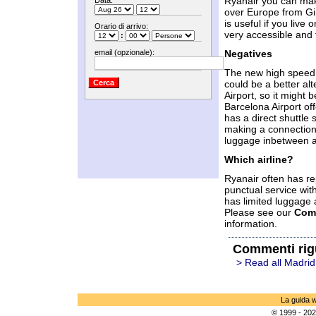
Ryanair you can make
Data:
over Europe from Gir
is useful if you live
Orario di arrivo:
very accessible and 
:
email (opzionale):
Negatives
The new high speed t
could be a better alt
Airport, so it might 
Barcelona Airport off
has a direct shuttle 
making a connection 
luggage inbetween an
Which airline?
Ryanair often has re
punctual service wit
has limited luggage 
Please see our
Com
information.
Commenti rig
> Read all Madrid
La guida w
© 1999 - 202