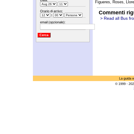
Data:
Figueres, Roses, Llore
Orario di arrivo:
Commenti rig
:
> Read all Bus fr
email (opzionale):
La guida w
© 1999 - 202