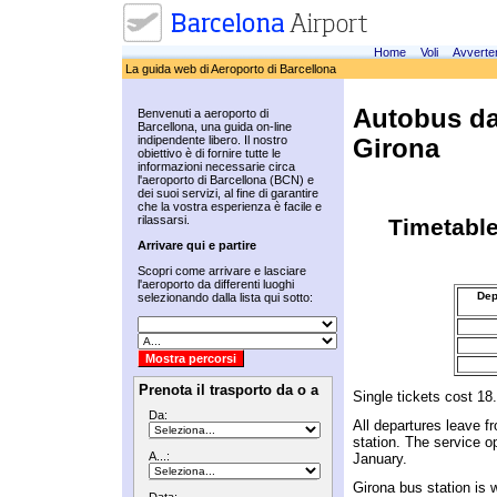
Home
Voli
Avverte
La guida web di Aeroporto di Barcellona
Autobus dal
Benvenuti a aeroporto di
Barcellona, una guida on-line
indipendente libero. Il nostro
Girona
obiettivo è di fornire tutte le
informazioni necessarie circa
l'aeroporto di Barcellona (BCN) e
dei suoi servizi, al fine di garantire
che la vostra esperienza è facile e
rilassarsi.
Timetable
Arrivare qui e partire
Scopri come arrivare e lasciare
l'aeroporto da differenti luoghi
Dep
selezionando dalla lista qui sotto:
Prenota il trasporto da o a
Single tickets cost 18
Da:
All departures leave fr
station. The service o
A...:
January.
Girona bus station is 