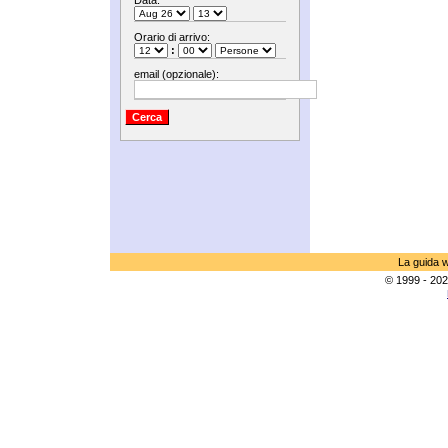
Data:
Orario di arrivo:
:
email (opzionale):
La guida w
© 1999 - 202