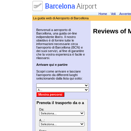
Home
Voli
Avverte
La guida web di Aeroporto di Barcellona
Reviews of 
Benvenuti a aeroporto di
Barcellona, una guida on-line
indipendente libero. Il nostro
obiettivo è di fornire tutte le
informazioni necessarie circa
l'aeroporto di Barcellona (BCN) e
dei suoi servizi, al fine di garantire
che la vostra esperienza è facile e
rilassarsi.
Arrivare qui e partire
Scopri come arrivare e lasciare
l'aeroporto da differenti luoghi
selezionando dalla lista qui sotto:
Prenota il trasporto da o a
Da:
A...: