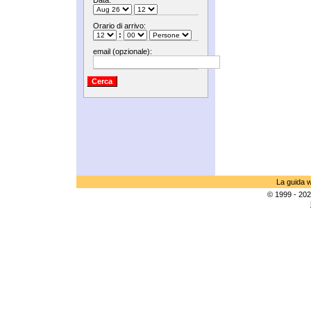
Data:
Orario di arrivo:
:
email (opzionale):
La guida w
© 1999 - 202