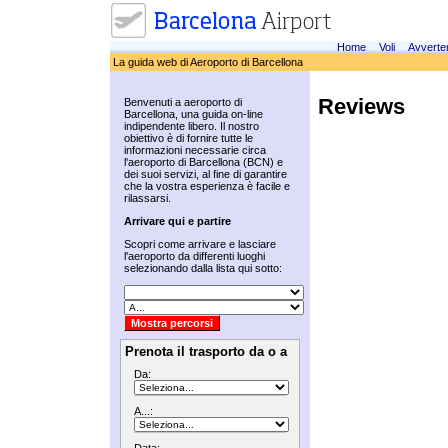
Home
Voli
Avverte
La guida web di Aeroporto di Barcellona
Reviews
Benvenuti a aeroporto di
Barcellona, una guida on-line
indipendente libero. Il nostro
obiettivo è di fornire tutte le
informazioni necessarie circa
l'aeroporto di Barcellona (BCN) e
dei suoi servizi, al fine di garantire
che la vostra esperienza è facile e
rilassarsi.
Arrivare qui e partire
Scopri come arrivare e lasciare
l'aeroporto da differenti luoghi
selezionando dalla lista qui sotto:
Prenota il trasporto da o a
Da:
A...: